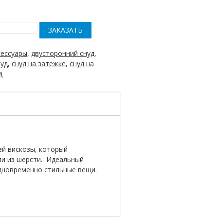
сессуары
,
двусторонний снуд
,
нуд
,
снуд на затежке
,
снуд на
д
ей вискозы, который
ли из шерсти. Идеальный
одновременно стильные вещи.