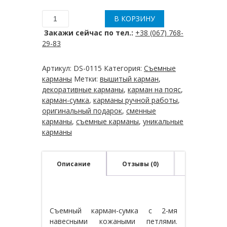
В КОРЗИНУ
Количество
товара
Закажи сейчас по тел.:
+38 (067) 768-
Съемный
29-83
карман
"Снегири"
Артикул:
DS-0115
Категория:
Съемные
карманы
Метки:
вышитый карман
,
декоративные карманы
,
карман на пояс
,
карман-сумка
,
карманы ручной работы
,
оригинальный подарок
,
сменные
карманы
,
съемные карманы
,
уникальные
карманы
Описание
Отзывы (0)
Съемный карман-сумка с 2-мя
навесными кожаными петлями.