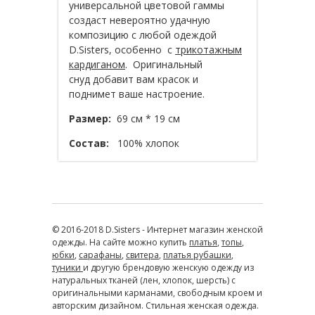
универсальной цветовой гаммы
создаст невероятно удачную
композицию с любой одеждой
D.Sisters, особенно с
трикотажным
кардиганом
. Оригинальный
снуд добавит вам красок и
поднимет ваше настроение.
Размер:
69 см * 19 см
Состав:
100% хлопок
© 2016-2018 D.Sisters - Интернет магазин женской
одежды. На сайте можно купить
платья
,
топы
,
юбки
,
сарафаны
,
свитера
,
платья рубашки
,
туники
и другую брендовую женскую одежду из
натуральных тканей (лен, хлопок, шерсть) с
оригинальными карманами, свободным кроем и
авторским дизайном. Стильная женская одежда.