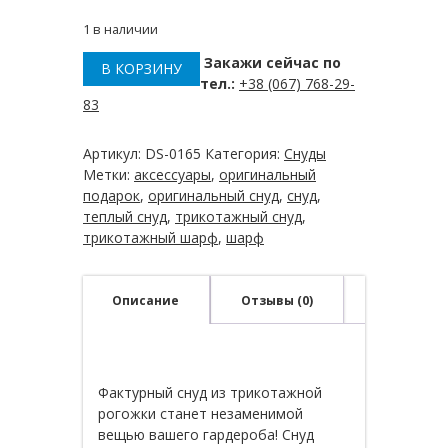
1 в наличии
Закажи сейчас по
В КОРЗИНУ
Количество
тел.:
+38 (067) 768-29-
товара
83
Снуд
трикотажный
"рогожка"
Артикул:
DS-0165
Категория:
Снуды
Метки:
аксессуары
,
оригинальный
подарок
,
оригинальный снуд
,
снуд
,
теплый снуд
,
трикотажный снуд
,
трикотажный шарф
,
шарф
Описание
Отзывы (0)
Фактурный снуд из трикотажной
рогожки станет незаменимой
вещью вашего гардероба! Снуд