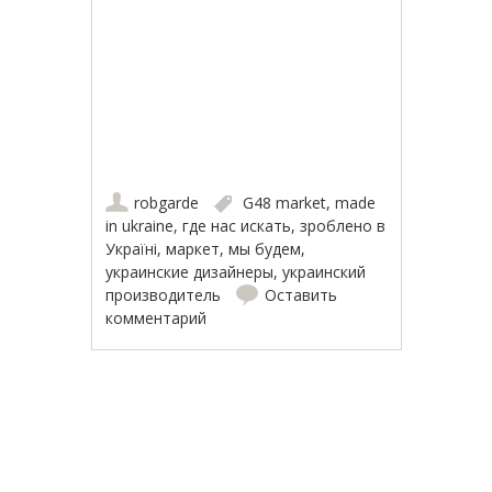
robgarde
G48 market
,
made
in ukraine
,
где нас искать
,
зроблено в
Україні
,
маркет
,
мы будем
,
украинские дизайнеры
,
украинский
производитель
Оставить
комментарий
Навигация по записям