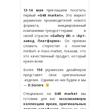
13-14 мая
приглашаем посетить
первый
«G48 market».
Это маркет
украинских производителей нового
формата, инициированный
компаниями-трендсеттерами в
своей отрасли:
«Gallery 48
» и «
Арт-
завод Платформа
». Он призван
сломать стереотип о понятии
medium и mass-market, показав, что
это качественный продукт, который
нужен всем.
Более
150
украинских дизайнеров
представят свои оригинальные
изделия. Одними из них будем и мы
—
D.Sisters
Специально на
G48 market
мы
готовим для вас
эксклюзивную
коллекцию ярких, оригинальных
летних сарафанов.
Поверьте, эта