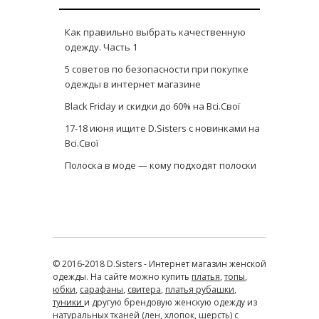
Как правильно выбрать качественную
одежду. Часть 1
5 советов по безопасности при покупке
одежды в интернет магазине
Black Friday и скидки до 60% на Всі.Свої
17-18 июня ищите D.Sisters с новинками на
Всі.Свої
Полоска в моде — кому подходят полоски
© 2016-2018 D.Sisters - Интернет магазин женской
одежды. На сайте можно купить
платья
,
топы
,
юбки
,
сарафаны
,
свитера
,
платья рубашки
,
туники
и другую брендовую женскую одежду из
натуральных тканей (лен, хлопок, шерсть) с