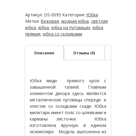
прямого
кроя
Артикул:
DS-0095
Категория:
Юбки
Метки:
бежевая
,
модная юбка
,
светлая
юбка
,
юбка
,
юбка на пуговицах
,
юбка
прямая
,
юбка со складками
Описание
Отзывы (0)
Юбка миди прямого кроя с
завышенной талией. Главным
элементом декора здесь являются
металлические пуговицы спереди и
хлястик со складками сзади. Юбка
милитари имеет пояс со шлевками и
карманы листочки. Юбка
изготовлена вручную в едином
экземпляре. Модель выполнена из