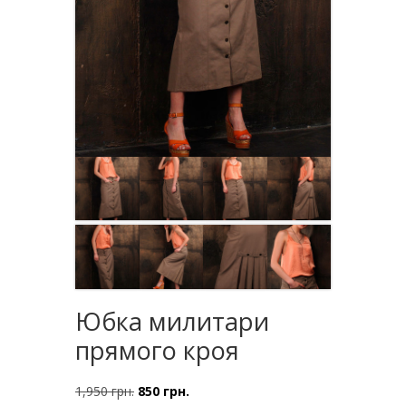
Юбка милитари
прямого кроя
1,950
грн.
850
грн.
Первоначальная
Текущая