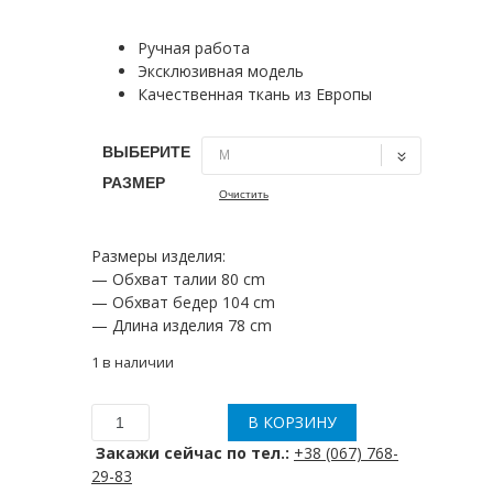
цена
цена:
составляла
850 грн..
Ручная работа
1,950 грн..
Эксклюзивная модель
Качественная ткань из Европы
ВЫБЕРИТЕ
РАЗМЕР
Очистить
Размеры изделия:
— Обхват талии 80 cm
— Обхват бедер 104 cm
— Длина изделия 78 cm
1 в наличии
В КОРЗИНУ
Количество
товара
Закажи сейчас по тел.:
+38 (067) 768-
Юбка
29-83
милитари