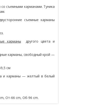
 со съемными карманами. Туника
ам.
 двусторонние съемные карманы
ез.
ные карманы
другого цвета и
дные карманы, свободный крой —
9,5 см
ка и карманы — желтый в белый
 cm, От-66 cm, Об-96 cm.