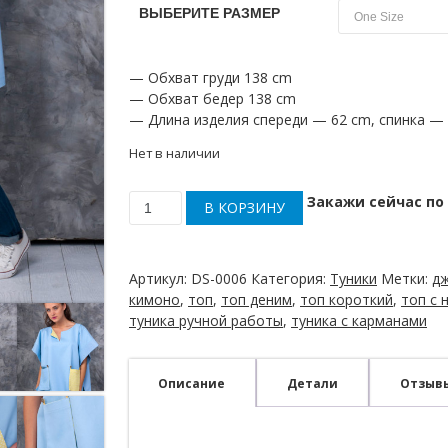
ВЫБЕРИТЕ РАЗМЕР
— Обхват груди 138 cm
— Обхват бедер 138 cm
— Длина изделия спереди — 62 cm, спинка — 
Нет в наличии
Закажи сейчас по 
В КОРЗИНУ
Количество
товара
Туника-
кимоно
Артикул:
DS-0006
Категория:
Туники
Метки:
дж
джинсовая
кимоно
,
топ
,
топ деним
,
топ короткий
,
топ с 
голубого
туника ручной работы
,
туника с карманами
цвета
Описание
Детали
Отзывы