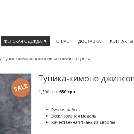
ЖЕНСКАЯ ОДЕЖДА ▼
О НАС
ДОСТАВКА
КОНТАКТЫ
/ Туника-кимоно джинсовая голубого цвета
Туника-кимоно джинсов
1,300
грн.
650
грн.
Первоначальная
Текущая
цена
цена:
составляла
650 грн..
Ручная работа
1,300 грн..
Эксклюзивная модель
Качественная ткань из Европы