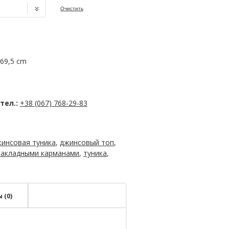
Очистить
69,5 cm
тел.:
+38 (067) 768-29-83
инсовая туника
,
джинсовый топ
,
накладными карманами
,
туника
,
 (0)