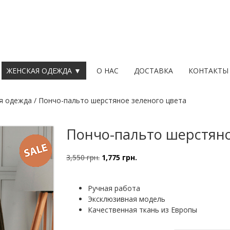
ЖЕНСКАЯ ОДЕЖДА ▼
О НАС
ДОСТАВКА
КОНТАКТЫ
я одежда
/ Пончо-пальто шерстяное зеленого цвета
Пончо-пальто шерстяно
3,550
грн.
1,775
грн.
Первоначальная
Текущая
цена
цена:
составляла
1,775 грн..
Ручная работа
3,550 грн..
Эксклюзивная модель
Качественная ткань из Европы