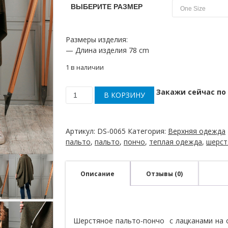
ВЫБЕРИТЕ РАЗМЕР
Размеры изделия:
— Длина изделия 78 cm
1 в наличии
Закажи сейчас по 
В КОРЗИНУ
Количество
товара
Пончо-
пальто
Артикул:
DS-0065
Категория:
Верхняя одежда
шерстяное
пальто
,
пальто
,
пончо
,
теплая одежда
,
шерст
зеленого
цвета
Описание
Отзывы (0)
Шерстяное пальто-пончо с лацканами на 