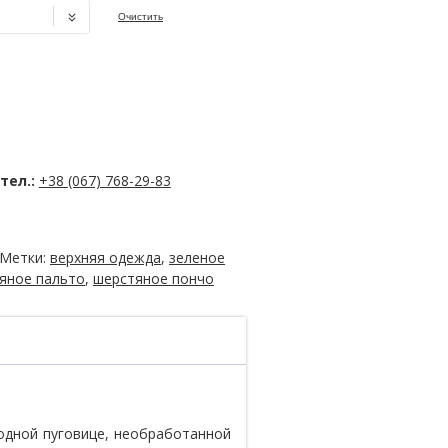
Очистить
тел.:
+38 (067) 768-29-83
Метки:
верхняя одежда
,
зеленое
яное пальто
,
шерстяное пончо
одной пуговице, необработанной