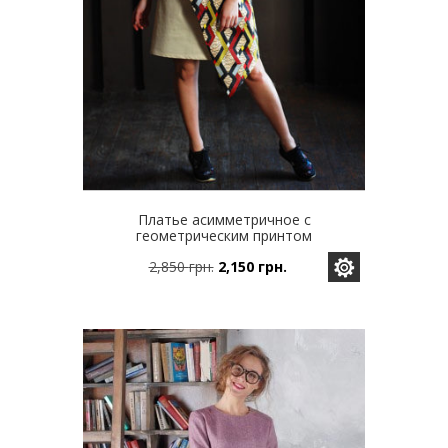
Платье асимметричное с
геометрическим принтом
2,850
грн.
2,150
грн.
Этот
Первоначальная
Текущая
товар
цена
цена:
имеет
составляла
2,150 грн..
несколько
2,850 грн..
вариаций.
Опции
можно
выбрать
на