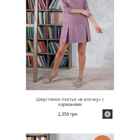
странице
товара.
Шерстяное платье «в елочку» с
карманами
2,350
грн.
Этот
товар
имеет
несколько