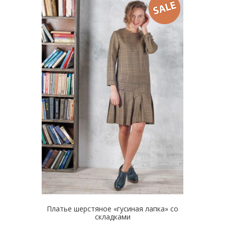
вариаций.
Опции
можно
выбрать
на
странице
товара.
Платье шерстяное «гусиная лапка» со
складками