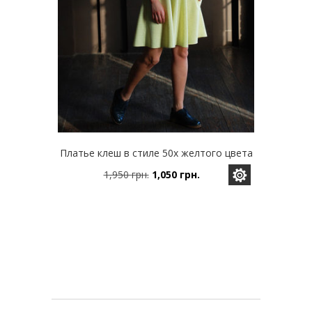
Платье клеш в стиле 50х желтого цвета
1,950
грн.
1,050
грн.
Этот
Первоначальная
Текущая
товар
цена
цена:
имеет
составляла
1,050 грн..
несколько
1,950 грн..
вариаций.
Опции
можно
выбрать
на
странице