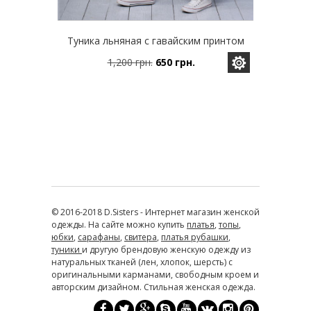
Туника льняная с гавайским принтом
1,200
грн.
650
грн.
Этот
Первоначальная
Текущая
товар
цена
цена:
имеет
составляла
650 грн..
несколько
1,200 грн..
вариаций.
Опции
можно
выбрать
на
странице
товара.
© 2016-2018 D.Sisters - Интернет магазин женской
одежды. На сайте можно купить
платья
,
топы
,
юбки
,
сарафаны
,
свитера
,
платья рубашки
,
туники
и другую брендовую женскую одежду из
натуральных тканей (лен, хлопок, шерсть) с
оригинальными карманами, свободным кроем и
авторским дизайном. Стильная женская одежда.