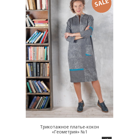
Опции
можно
выбрать
на
странице
товара.
Трикотажное платье-кокон
«Геометрия» №1