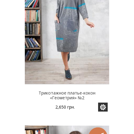
странице
товара.
Трикотажное платье-кокон
«Геометрия» №2
2,650
грн.
Этот
товар
имеет
несколько
вариаций.