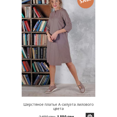
Опции
можно
выбрать
на
странице
товара.
Шерстяное платье А-силуэта лилового
цвета
2,650
грн.
1,550
грн.