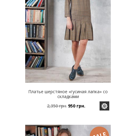
товара.
Платье шерстяное «гусиная лапка» со
складками
2,350
грн.
950
грн.
Этот
Первоначальная
Текущая
товар
цена
цена:
имеет
составляла
950 грн..
несколько
2,350 грн..
вариаций.