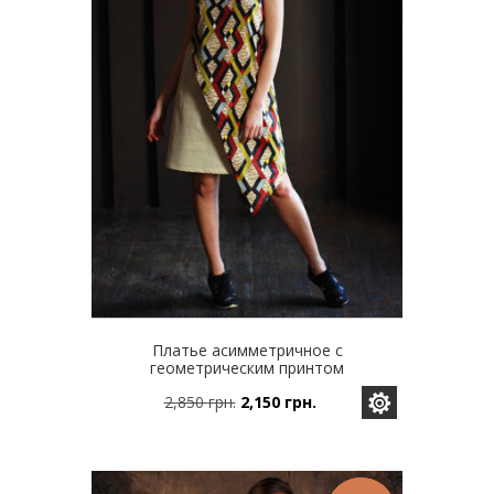
странице
товара.
Платье асимметричное с
геометрическим принтом
2,850
грн.
2,150
грн.
Этот
Первоначальная
Текущая
товар
цена
цена:
имеет
составляла
2,150 грн..
несколько
2,850 грн..