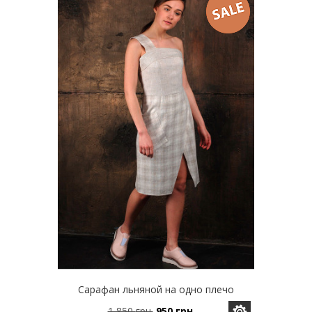
вариаций.
Опции
можно
выбрать
на
странице
товара.
Сарафан льняной на одно плечо
1,850
грн.
950
грн.