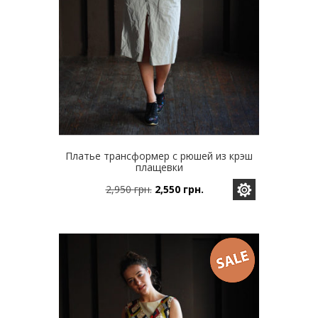
Платье трансформер с рюшей из крэш
плащевки
2,950
грн.
2,550
грн.
Этот
Первоначальная
Текущая
товар
цена
цена:
имеет
составляла
2,550 грн..
несколько
2,950 грн..
вариаций.
Опции
можно
выбрать
на