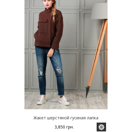
Опции
можно
выбрать
на
странице
товара.
Жакет шерстяной гусиная лапка
3,850
грн.
Этот