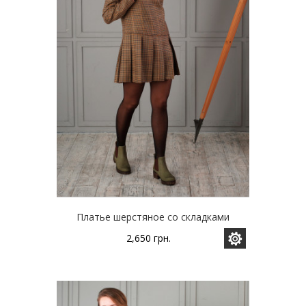
странице
товара.
Платье шерстяное со складками
2,650
грн.
Этот
товар
имеет
несколько
вариаций.