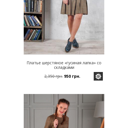
Платье шерстяное «гусиная лапка» со
складками
2,350
грн.
950
грн.
Этот
Первоначальная
Текущая
товар
цена
цена:
имеет
составляла
950 грн..
несколько
2,350 грн..
вариаций.
Опции
можно
выбрать
на